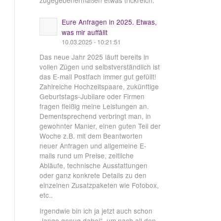
zugegebenermaßen etwas trickreich.
Eure Anfragen in 2025. Etwas,
was mir auffällt
10.03.2025 - 10:21:51
Das neue Jahr 2025 läuft bereits in
vollen Zügen und selbstverständlich ist
das E-mail Postfach immer gut gefüllt!
Zahlreiche Hochzeitspaare, zukünftige
Geburtstags-Jubilare oder Firmen
fragen fleißig meine Leistungen an.
Dementsprechend verbringt man, in
gewohnter Manier, einen guten Teil der
Woche z.B. mit dem Beantworten
neuer Anfragen und allgemeine E-
mails rund um Preise, zeitliche
Abläufe, technische Ausstattungen
oder ganz konkrete Details zu den
einzelnen Zusatzpaketen wie Fotobox,
etc..
Irgendwie bin ich ja jetzt auch schon
„lange genug dabei“, um nach all den