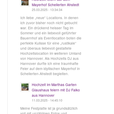
Mayerhof Schellerten Ahstedt
25.03.2025 - 13:34:34
Ich liebe „neue“ Locations. In denen
ich zuvor bisher noch nicht gebucht
war. Ein drückend heisser Tag im
Sommer und ein liebevoll geführter
Bauernhof als Eventlocation boten die
perfekte Kulisse für eine „rustikale“
und überaus liebevoll gestaltete
Hochzeitslocation im weiteren Umland
von Hannover. Als Hochzeits DJ aus
Hannover durfte ich eine traumhafte
Feier auf dem idyllischen Mayerhof in
Schellerten-Ahstedt begleiten.
Hochzeit im Marthas Garten
Glaushaus feiern mit DJ Falko
aus Hannover
11.03.2025 - 14:45:10
Meine Festplatte ist ja grundsätzlich
voll mit unzähligen Fotos und