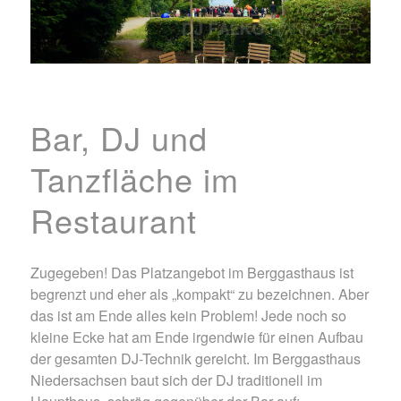
Bar, DJ und
Tanzfläche im
Restaurant
Zugegeben! Das Platzangebot im Berggasthaus ist
begrenzt und eher als „kompakt“ zu bezeichnen. Aber
das ist am Ende alles kein Problem! Jede noch so
kleine Ecke hat am Ende irgendwie für einen Aufbau
der gesamten DJ-Technik gereicht. Im Berggasthaus
Niedersachsen baut sich der DJ traditionell im